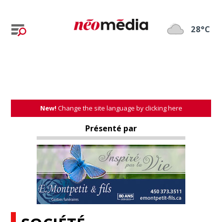
28°C
New!
Change the site language by clicking here
Présenté par