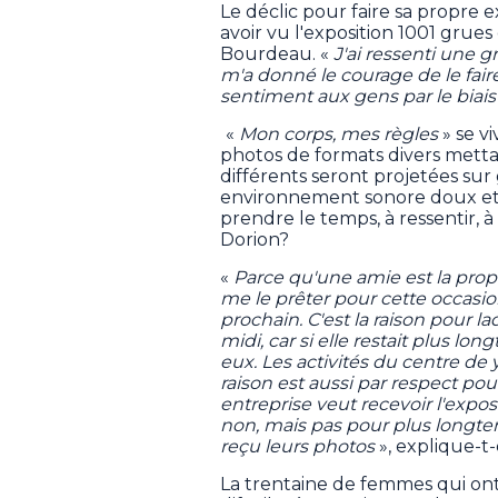
Le déclic pour faire sa propre ex
avoir vu l'exposition 1001 grues
Bourdeau. «
J'ai ressenti une 
m'a donné le courage de le fair
sentiment aux gens par le biai
«
Mon corps, mes règles
» se v
photos de formats divers mett
différents seront projetées su
environnement sonore doux et e
prendre le temps, à ressentir, à
Dorion?
«
Parce qu'une amie est la propr
me le prêter pour cette occasion 
prochain. C'est la raison pour l
midi, car si elle restait plus l
eux. Les activités du centre de 
raison est aussi par respect pour
entreprise veut recevoir l'expos
non, mais pas pour plus longtem
reçu leurs photos
», explique-t-
La trentaine de femmes qui ont