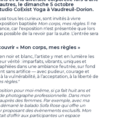
autres, le dimanche 5 octobre
studio CoExist Yoga à Vaudreuil-Dorion.
si tous les curieux, sont invités à vivre
xposition baptisée
Mon corps, mes règles.
Il ne
ance, car l'exposition n'est présentée que lors
s possible de la revoir par la suite. L’entrée sera
uvrir « Mon corps, mes règles »
en noir et blanc, l’artiste y met en lumière les
 vérité : imparfaits, vibrants, uniques et
phiées dans une ambiance feutrée, sur fond
lent sans artifice — avec pudeur, courage et
 la vulnérabilité, à l’acceptation, à la liberté de
s règles."
sition pour moi-même, si ça fait huit ans et
r de photographe professionnelle. Dans mon
e auprès des femmes. Par exemple, avec ma
 démarré le balado Sofa Rose qui offre un
r proposant des évènements exclusifs. Mon
ait d'offrir aux participantes un espace