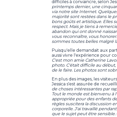
difficiles à convaincre, selon Jes
printemps dernier, une cinquan
via notre site Internet. Quelque
majorité sont restées dans le pro
bons goûts et artistique. Elles 
respect. Mais je tiens à remerc
abandon qui ont donné naissance
vous reconnaître, vous honorer. 
sommes toutes belles malgré la
Puisqu'elle demandait aux parti
aussi vivre l'expérience pour 
C'est mon amie Catherine Lavoie
photo. C'était difficile au début,
de le faire. Les photos sont sob
En plus des images, les visiteu
Jessica s'est assurée de recueil
de choses intéressantes par ra
Tout le monde est bienvenu à l'e
appropriée pour des enfants de
règles suscitera la discussion e
corporelle. J'ai travaillé penda
que le sujet peut être sensible.