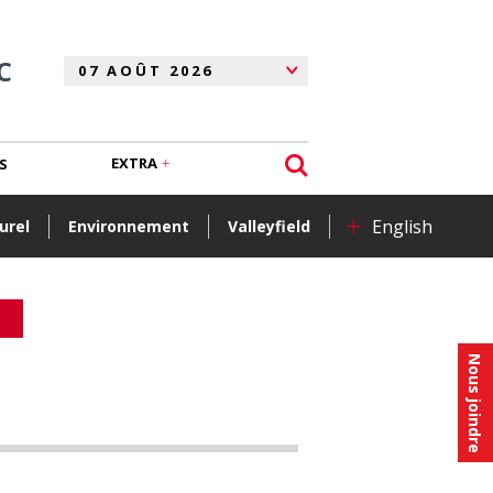
C
EXTRA
S
+
English
urel
Environnement
Valleyfield
Nous joindre