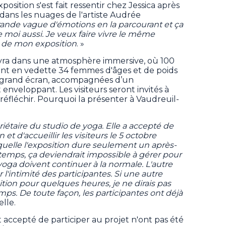
position s'est fait ressentir chez Jessica après
 dans les nuages de l'artiste Audrée
grande vague d'émotions en la parcourant et ça
e moi aussi. Je veux faire vivre le même
s de mon exposition
. »
ivra dans une atmosphère immersive, où 100
ant en vedette 34 femmes d'âges et de poids
r grand écran, accompagnées d’un
nveloppant. Les visiteurs seront invités à
 réfléchir. Pourquoi la présenter à Vaudreuil-
iétaire du studio de yoga. Elle a accepté de
et d'accueillir les visiteurs le 5 octobre
aquelle l'exposition dure seulement un après-
ongtemps, ça deviendrait impossible à gérer pour
yoga doivent continuer à la normale. L'autre
 l'intimité des participantes. Si une autre
ition pour quelques heures, je ne dirais pas
ps. De toute façon, les participantes ont déjà
elle.
 accepté de participer au projet n'ont pas été