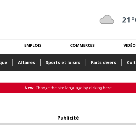
21°
EMPLOIS
COMMERCES
VIDÉO
ique
Affaires
Sports et loisirs
Faits divers
Cult
New!
Change the site language by clicking here
Publicité