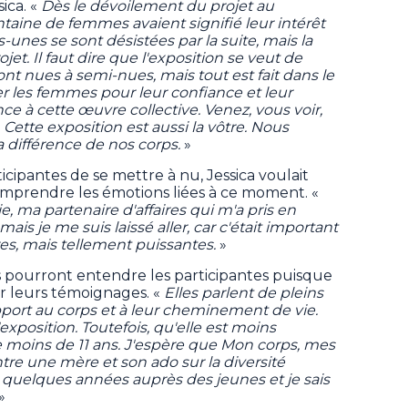
sica. «
Dès le dévoilement du projet au
taine de femmes avaient signifié leur intérêt
s-unes se sont désistées par la suite, mais la
jet. Il faut dire que l'exposition se veut de
sont nues à semi-nues, mais tout est fait dans le
ier les femmes pour leur confiance et leur
 à cette œuvre collective. Venez, vous voir,
Cette exposition est aussi la vôtre. Nous
 différence de nos corps.
»
cipantes de se mettre à nu, Jessica voulait
comprendre les émotions liées à ce moment. «
, ma partenaire d'affaires qui m'a pris en
 mais je me suis laissé aller, car c'était important
res, mais tellement puissantes.
»
rs pourront entendre les participantes puisque
lir leurs témoignages. «
Elles parlent de pleins
pport au corps et à leur cheminement de vie.
xposition. Toutefois, qu'elle est moins
 moins de 11 ans. J'espère que Mon corps, mes
ntre une mère et son ado sur la diversité
nt quelques années auprès des jeunes et je sais
»