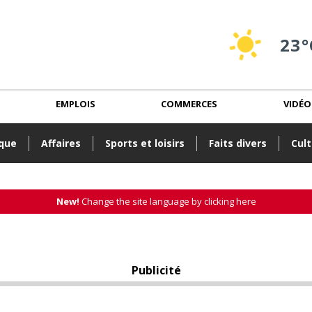
23°
EMPLOIS
COMMERCES
VIDÉO
ique
Affaires
Sports et loisirs
Faits divers
Cult
New!
Change the site language by clicking here
Publicité