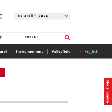
C
EXTRA
S
+
English
urel
Environnement
Valleyfield
Nous joindre