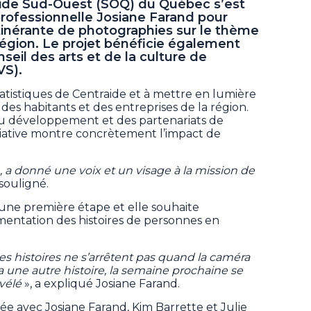
aide Sud-Ouest (SOQ) du Québec s’est
professionnelle Josiane Farand pour
tinérante de photographies sur le thème
 région. Le projet bénéficie également
seil des arts et de la culture de
VS).
 statistiques de Centraide et à mettre en lumière
 des habitants et des entreprises de la région.
du développement et des partenariats de
tiative montre concrètement l’impact de
, a donné une voix et un visage à la mission de
 souligné.
d’une première étape et elle souhaite
mentation des histoires de personnes en
es histoires ne s’arrêtent pas quand la caméra
a une autre histoire, la semaine prochaine se
vélé
», a expliqué Josiane Farand.
ée avec Josiane Farand, Kim Barrette et Julie