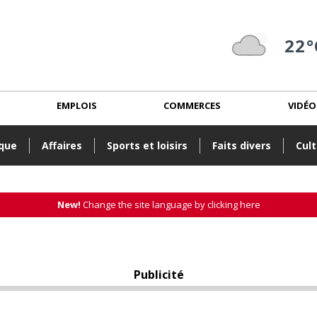
22°
EMPLOIS
COMMERCES
VIDÉO
ique
Affaires
Sports et loisirs
Faits divers
Cult
New!
Change the site language by clicking here
Publicité