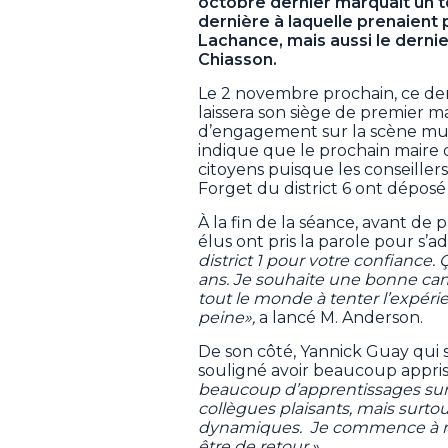
octobre dernier marquait un tou
dernière à laquelle prenaient 
Lachance, mais aussi le dernie
Chiasson.
Le 2 novembre prochain, ce derni
laissera son siège de premier m
d’engagement sur la scène muni
indique que le prochain maire 
citoyens puisque les conseillers
Forget du district 6 ont dépos
À la fin de la séance, avant de 
élus ont pris la parole pour s’a
district 1 pour votre confiance. 
ans. Je souhaite une bonne cam
tout le monde à tenter l’expérie
peine»,
a lancé M. Anderson.
De son côté, Yannick Guay qui so
souligné avoir beaucoup appris
beaucoup d’apprentissages sur di
collègues plaisants, mais surt
dynamiques. Je commence à mieu
être de retour.»