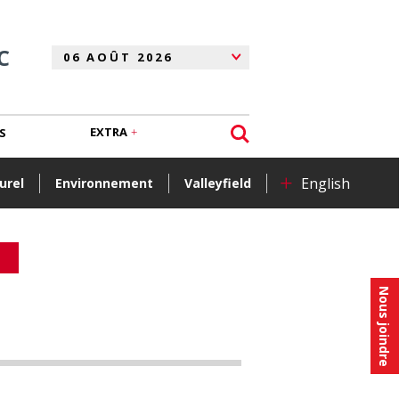
C
EXTRA
S
+
English
urel
Environnement
Valleyfield
Nous joindre