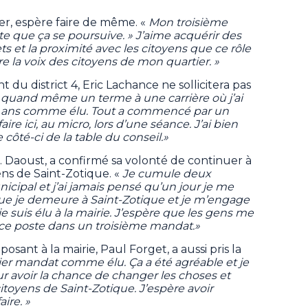
yer, espère faire de même. «
Mon troisième
e que ça se poursuive. » J’aime acquérir des
s et la proximité avec les citoyens que ce rôle
tre la voix des citoyens de mon quartier. »
nt du district 4, Eric Lachance ne sollicitera pas
 quand même un terme à une carrière où j’ai
12 ans comme élu. Tout a commencé par un
re ici, au micro, lors d’une séance. J’ai bien
ôté-ci de la table du conseil.»
M. Daoust, a confirmé sa volonté de continuer à
ens de Saint-Zotique. «
Je cumule deux
ipal et j’ai jamais pensé qu’un jour je me
s que je demeure à Saint-Zotique et je m’engage
e suis élu à la mairie. J’espère que les gens me
 ce poste dans un troisième mandat.»
osant à la mairie, Paul Forget, a aussi pris la
er mandat comme élu. Ça a été agréable et je
r avoir la chance de changer les choses et
citoyens de Saint-Zotique. J’espère avoir
ire. »