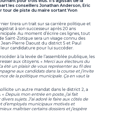
rnant pour trois élus. Il s’agissait de la
part les conseillers Jonathan Anderson, Eric
r tour de piste du maire sortant Yvon
er tirera un trait sur sa carrière politique et
agistrat à son successeur après 20 ans
cipale. Au moment d’écrire ces lignes, tout
de Saint-Zotique sera un visage connu des
 Jean-Pierre Daoust du district 5 et Paul
é leur candidature pour lui succéder.
procéder à la levée de l’assemblée publique, les
dresser aux citoyens. «
Merci aux électeurs du
Ça été un plaisir de vous représenter au fil des
pagne aux candidats dans la course et j’invite
nce de la politique municipale. Ça en vaut la
llicite un autre mandat dans le district 2, a
. «
Depuis mon entrée en poste, j’ai fait
vers sujets. J’ai adoré le faire aux côtés de
out d’employés municipaux motivés et
x maîtriser certains dossiers et j’espère