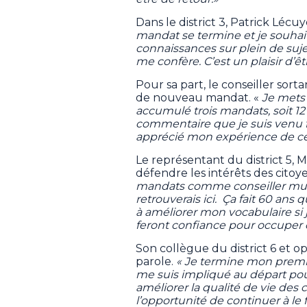
Dans le district 3, Patrick Lécu
mandat se termine et je souhait
connaissances sur plein de sujet
me confère. C’est un plaisir d’ê
Pour sa part, le conseiller sorta
de nouveau mandat. «
Je mets
accumulé trois mandats, soit 
commentaire que je suis venu fai
apprécié mon expérience de ce c
Le représentant du district 5, 
défendre les intérêts des citoy
mandats comme conseiller munic
retrouverais ici. Ça fait 60 an
à améliorer mon vocabulaire si j
feront confiance pour occuper
Son collègue du district 6 et opp
parole.
« Je termine mon premi
me suis impliqué au départ pou
améliorer la qualité de vie des 
l’opportunité de continuer à le fa