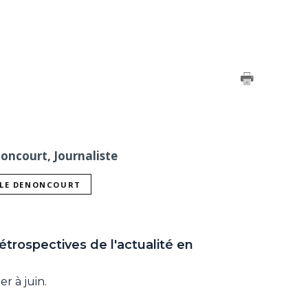
noncourt, Journaliste
LLE DENONCOURT
étrospectives de l'actualité en
er à juin.