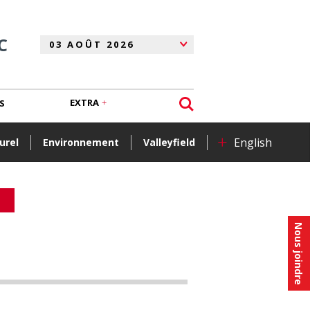
C
EXTRA
S
+
English
urel
Environnement
Valleyfield
Nous joindre