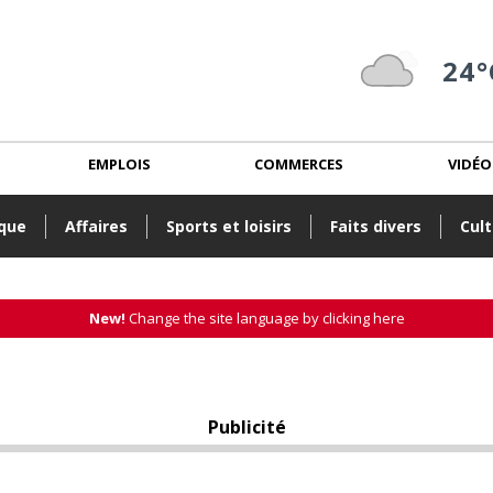
24°
EMPLOIS
COMMERCES
VIDÉO
ique
Affaires
Sports et loisirs
Faits divers
Cult
New!
Change the site language by clicking here
Publicité