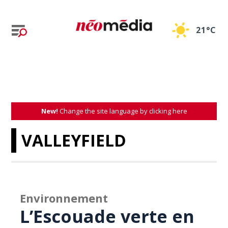
21°C
New!
Change the site language by clicking here
VALLEYFIELD
Environnement
L’Escouade verte en