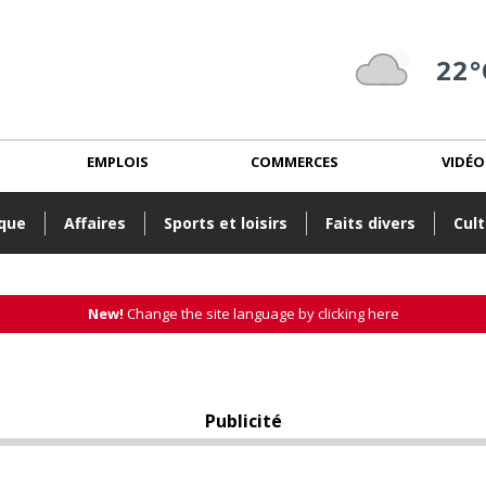
22°
EMPLOIS
COMMERCES
VIDÉO
ique
Affaires
Sports et loisirs
Faits divers
Cult
New!
Change the site language by clicking here
Publicité