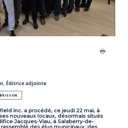
on, Éditrice adjointe
 BRISSON
ield inc. a procédé, ce jeudi 22 mai, à
e ses nouveaux locaux, désormais situés
ifice Jacques-Viau, à Salaberry-de-
a rassemblé des élus municipaux, des