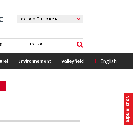
C
EXTRA
S
+
English
urel
Environnement
Valleyfield
Nous joindre