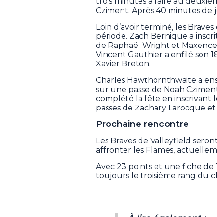
trois minutes à faire au deuxi
Cziment. Après 40 minutes de je
Loin d’avoir terminé, les Braves
période. Zach Bernique a inscrit
de Raphaël Wright et Maxence
Vincent Gauthier a enfilé son 1
Xavier Breton.
Charles Hawthornthwaite a en
sur une passe de Noah Cziment, 
complété la fête en inscrivant 
passes de Zachary Larocque et
Prochaine rencontre
Les Braves de Valleyfield sero
affronter les Flames, actuelle
Avec 23 points et une fiche de 1
toujours le troisième rang du 