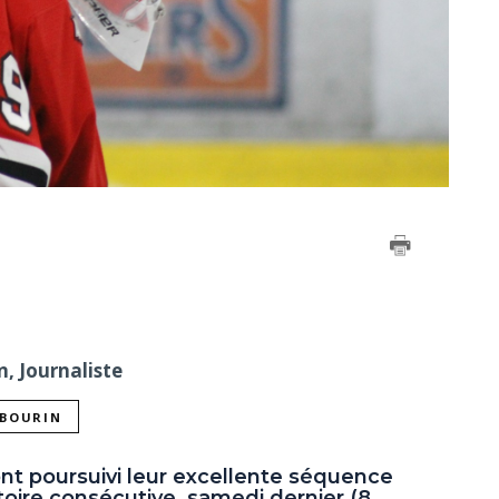
n, Journaliste
ABOURIN
ont poursuivi leur excellente séquence
toire consécutive, samedi dernier (8