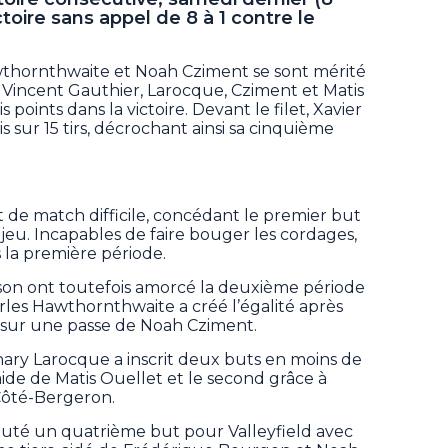
toire sans appel de 8 à 1 contre le
thornthwaite et Noah Cziment se sont mérité
e. Vincent Gauthier, Larocque, Cziment et Matis
points dans la victoire. Devant le filet, Xavier
 sur 15 tirs, décrochant ainsi sa cinquième
de match difficile, concédant le premier but
jeu. Incapables de faire bouger les cordages,
rès la première période.
on ont toutefois amorcé la deuxième période
rles Hawthornthwaite a créé l’égalité après
sur une passe de Noah Cziment.
hary Larocque a inscrit deux buts en moins de
aide de Matis Ouellet et le second grâce à
Côté-Bergeron.
outé un quatrième but pour Valleyfield avec