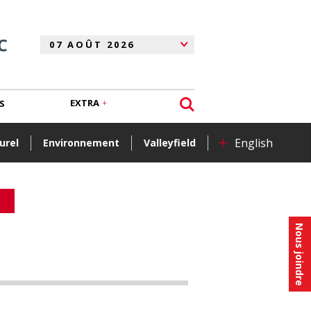
C
EXTRA
S
+
English
urel
Environnement
Valleyfield
Nous joindre