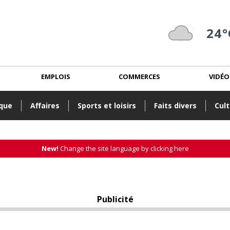
24°
EMPLOIS
COMMERCES
VIDÉO
ique
Affaires
Sports et loisirs
Faits divers
Cult
New!
Change the site language by clicking here
Publicité