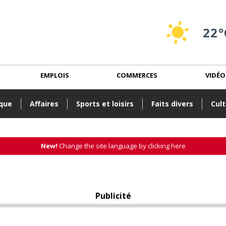
22°
EMPLOIS
COMMERCES
VIDÉO
ique
Affaires
Sports et loisirs
Faits divers
Cult
New!
Change the site language by clicking here
Publicité