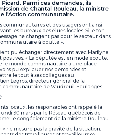
 Picard. Parmi ces demandes, ils
ission de Chantal Rouleau, la ministre
 de l'Action communautaire.
s communautaires et des usagers ont ainsi
vant les bureaux des élues locales. Si le ton
 message ne changent pas pour le secteur dans
e communautaire à boutte ».
vaient pu échanger directement avec Marilyne
t positives. « La députée est en mode écoute.
que le monde communautaire a une place
 avons pu expliquer nos demandes et
ttre le tout à ses collègues au
ien Legros, directeur général de la
t communautaire de Vaudreuil-Soulanges.
e
ts locaux, les responsables ont rappelé la
lundi 30 mars par le Réseau québécois de
me: le congédiement de la ministre Rouleau.
« ne mesure pas la gravité de la situation.
ants des travailleuses et travailleurs se