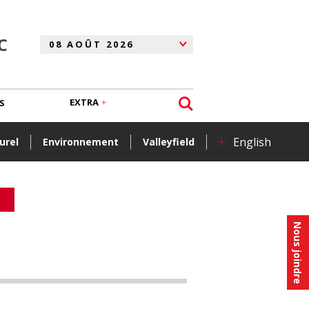
C
EXTRA
S
+
English
urel
Environnement
Valleyfield
Nous joindre