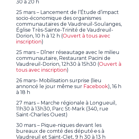
30 à 20 h
25 mars – Lancement de l’Étude d’impact
socio-économique des organismes
communautaires de Vaudreuil-Soulanges,
Église Très-Sainte-Trinité de Vaudreuil-
Dorion, 10 h à 12 h (
Ouvert à tous avec
inscription
)
25 mars – Dîner réseautage avec le milieu
communautaire, Restaurant Pacini de
Vaudreuil-Dorion, 12h30 à 15h30 (
Ouvert à
tous avec inscription
)
26 mars– Mobilisation surprise (lieu
annoncé le jour même sur
Facebook
), 16 h
à 18 h
27 mars – Marche régionale à Longueuil,
11h30 à 13h30, Parc St-Mark (340, rue
Saint-Charles Ouest)
30 mars – Pique-niques devant les
bureaux de comté des député·e·s à
Vaudreuil et Saint-Clet, 9 h 30 à 13 h