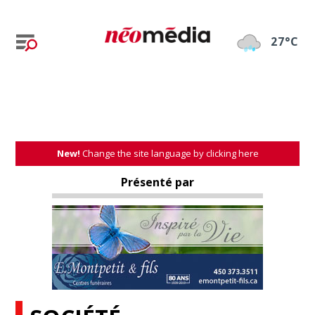
27°C
New!
Change the site language by clicking here
Présenté par