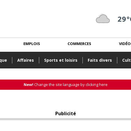
29°
EMPLOIS
COMMERCES
VIDÉO
ique
Affaires
Sports et loisirs
Faits divers
Cult
New!
Change the site language by clicking here
Publicité