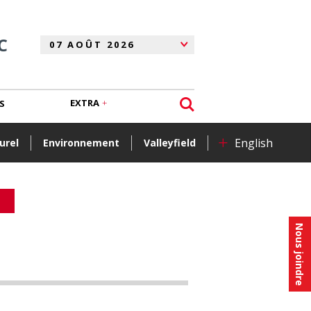
C
EXTRA
S
+
English
urel
Environnement
Valleyfield
Nous joindre