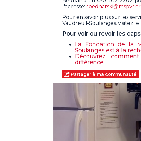
Bednarski au 450-202-2202, pos
l'adresse:
sbednarski@mspvs.o
Pour en savoir plus sur les servi
Vaudreuil-Soulanges, visitez le
Pour voir ou revoir les ca
La Fondation de la Ma
Soulanges est à la rec
Découvrez comment 
différence
Partager à ma communauté