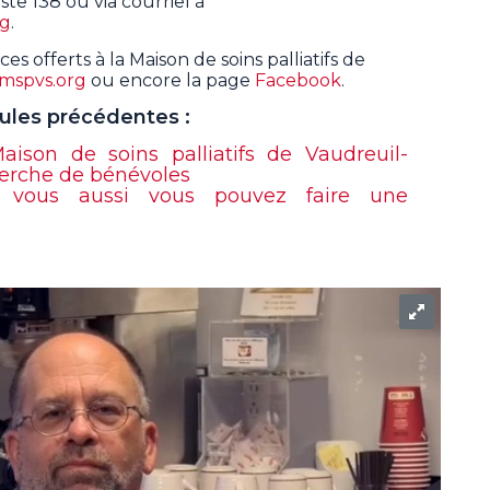
te 138 ou via courriel à
rg
.
ces offerts à la Maison de soins palliatifs de
mspvs.org
ou encore la page
Facebook
.
psules précédentes :
ison de soins palliatifs de Vaudreuil-
herche de bénévoles
vous aussi vous pouvez faire une