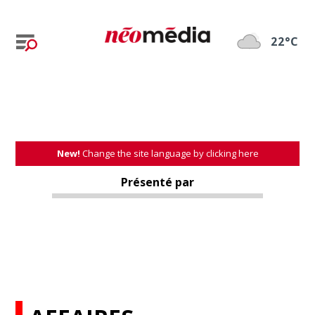
22°C
New!
Change the site language by clicking here
Présenté par