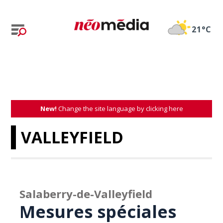
21°C
New!
Change the site language by clicking here
VALLEYFIELD
Salaberry-de-Valleyfield
Mesures spéciales