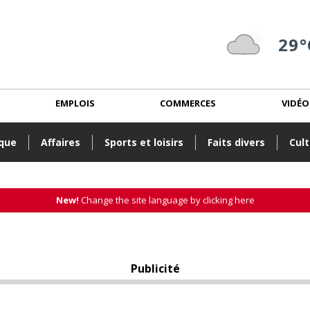
29°
EMPLOIS
COMMERCES
VIDÉO
ique
Affaires
Sports et loisirs
Faits divers
Cult
New!
Change the site language by clicking here
Publicité