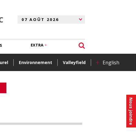
C
EXTRA
S
+
English
urel
Environnement
Valleyfield
Nous joindre