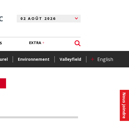
C
EXTRA
S
+
English
urel
Environnement
Valleyfield
Nous joindre