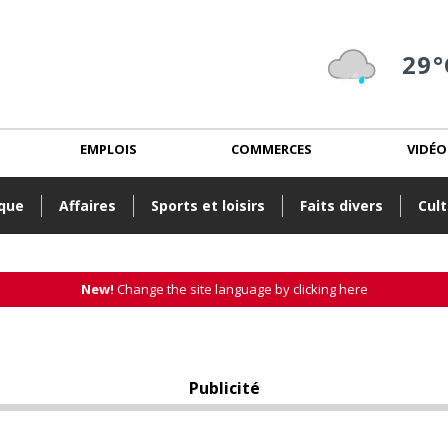
29°
EMPLOIS
COMMERCES
VIDÉO
ique
Affaires
Sports et loisirs
Faits divers
Cult
New!
Change the site language by clicking here
Publicité