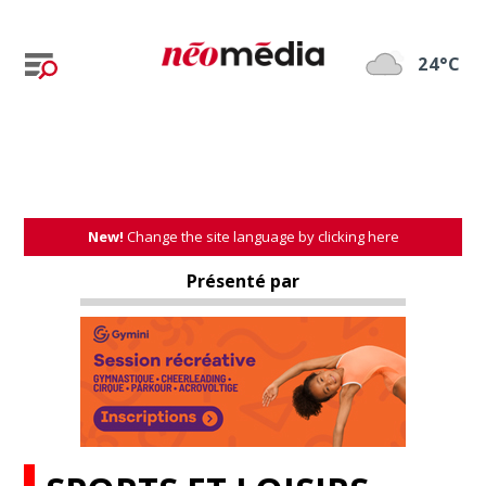
24°C
New!
Change the site language by clicking here
Présenté par