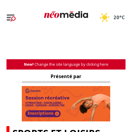
20°C
New!
Change the site language by clicking here
Présenté par