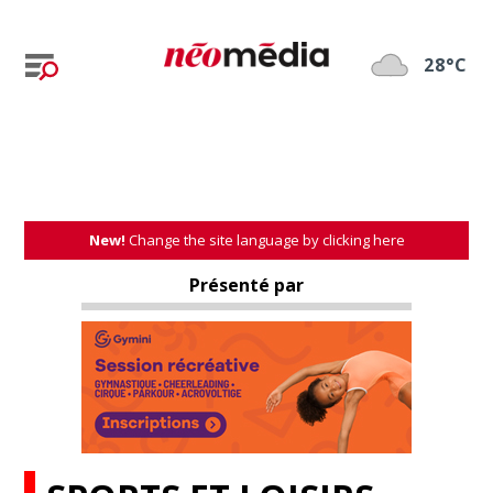
28°C
New!
Change the site language by clicking here
Présenté par