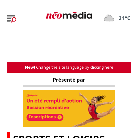
21°C
New!
Change the site language by clicking here
Présenté par