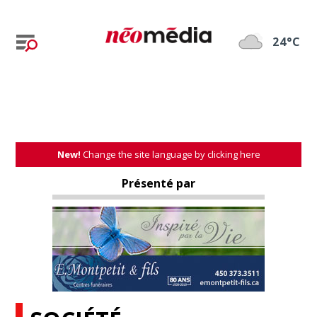
24°C
New!
Change the site language by clicking here
Présenté par