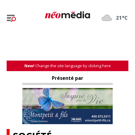
21°C
New!
Change the site language by clicking here
Présenté par