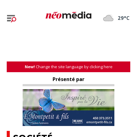
29°C
New!
Change the site language by clicking here
Présenté par