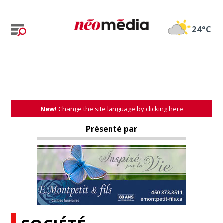
24°C
New!
Change the site language by clicking here
Présenté par