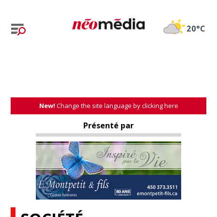
20°C
New!
Change the site language by clicking here
Présenté par