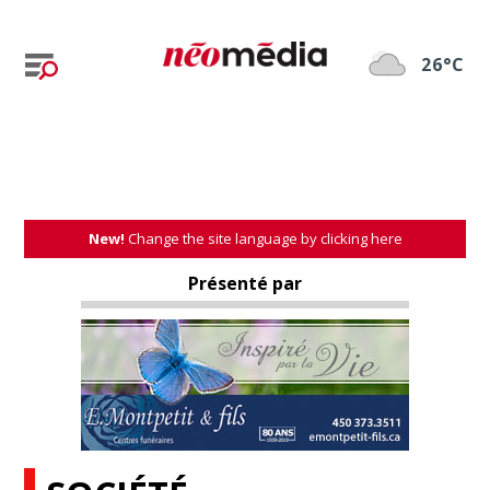
26°C
New!
Change the site language by clicking here
Présenté par