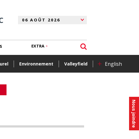
C
EXTRA
S
+
English
urel
Environnement
Valleyfield
Nous joindre