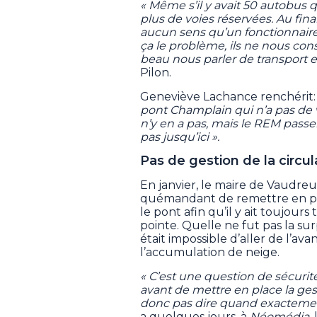
« Même s’il y avait 50 autobus qui
plus de voies réservées. Au final
aucun sens qu’un fonctionnair
ça le problème, ils ne nous cons
beau nous parler de transport 
Pilon.
Geneviève Lachance renchérit
pont Champlain qui n’a pas de vo
n’y en a pas, mais le REM passe
pas jusqu’ici ».
Pas de gestion de la circu
En janvier, le maire de Vaudreuil
quémandant de remettre en pla
le pont afin qu’il y ait toujours
pointe. Quelle ne fut pas la surp
était impossible d’aller de l’av
l’accumulation de neige.
« C’est une question de sécurité.
avant de mettre en place la ge
donc pas dire quand exactement i
a quelques jours, à
Néomédia
,