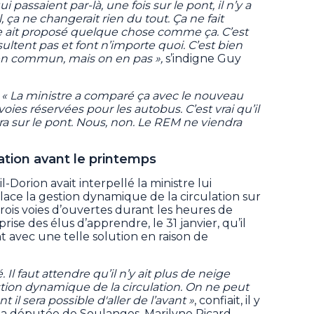
 passaient par-là, une fois sur le pont, il n’y a
, ça ne changerait rien du tout. Ça ne fait
e ait proposé quelque chose comme ça. C’est
ultent pas et font n’importe quoi. C’est bien
en commun, mais on en pas »,
s’indigne Guy
:
« La ministre a comparé ça avec le nouveau
ies réservées pour les autobus. C’est vrai qu’il
ra sur le pont. Nous, non. Le REM ne viendra
lation avant le printemps
-Dorion avait interpellé la ministre lui
ce la gestion dynamique de la circulation sur
 trois voies d’ouvertes durant les heures de
rise des élus d’apprendre, le 31 janvier, qu’il
ant avec une telle solution en raison de
 Il faut attendre qu’il n’y ait plus de neige
stion dynamique de la circulation. On ne peut
l sera possible d'aller de l’avant »
, confiait, il y
 la députée de Soulanges, Marilyne Picard.