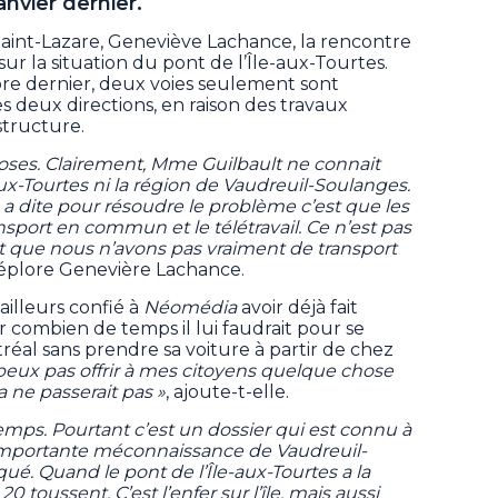
anvier dernier.
aint-Lazare, Geneviève Lachance, la rencontre
 sur la situation du pont de l’Île-aux-Tourtes.
e dernier, deux voies seulement sont
es deux directions, en raison des travaux
structure.
hoses. Clairement, Mme Guilbault ne connait
aux-Tourtes ni la région de Vaudreuil-Soulanges.
a dite pour résoudre le problème c’est que les
ansport en commun et le télétravail. Ce n’est pas
nt que nous n’avons pas vraiment de transport
déplore Genevière Lachance.
ailleurs confié à
Néomédia
avoir déjà fait
r combien de temps il lui faudrait pour se
éal sans prendre sa voiture à partir de chez
 peux pas offrir à mes citoyens quelque chose
a ne passerait pas »
, ajoute-t-elle.
emps. Pourtant c’est un dossier qui est connu à
 importante méconnaissance de Vaudreuil-
ué. Quand le pont de l’Île-aux-Tourtes a la
 20 toussent. C’est l’enfer sur l’île, mais aussi