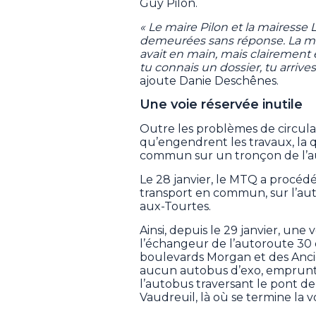
Guy Pilon.
« Le maire Pilon et la mairesse
demeurées sans réponse. La min
avait en main, mais clairement
tu connais un dossier, tu arri
ajoute Danie Deschênes.
Une voie réservée inutile
Outre les problèmes de circula
qu’engendrent les travaux, la q
commun sur un tronçon de l’aut
Le 28 janvier, le MTQ a procéd
transport en commun, sur l’aut
aux-Tourtes.
Ainsi, depuis le 29 janvier, une
l’échangeur de l’autoroute 30 et
boulevards Morgan et des Ancie
aucun autobus d’exo, emprunten
l’autobus traversant le pont de 
Vaudreuil, là où se termine la v