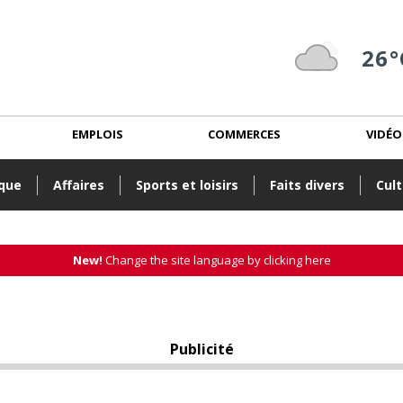
26°
EMPLOIS
COMMERCES
VIDÉO
ique
Affaires
Sports et loisirs
Faits divers
Cult
New!
Change the site language by clicking here
Publicité