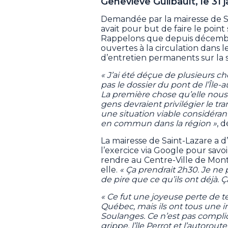
Geneviève Guilbault, le 31 j
Demandée par la mairesse de S
avait pour but de faire le point
Rappelons que depuis décembr
ouvertes à la circulation dans l
d’entretien permanents sur la 
« J’ai été déçue de plusieurs c
pas le dossier du pont de l’Île-
La première chose qu’elle nous 
gens devraient privilégier le tr
une situation viable considéra
en commun dans la région »
, 
La mairesse de Saint-Lazare a d’
l’exercice via Google pour savoi
rendre au Centre-Ville de Montr
elle.
« Ça prendrait 2h30. Je ne
de pire que ce qu’ils ont déjà. Ç
« Ce fut une joyeuse perte de t
Québec, mais ils ont tous une
Soulanges. Ce n’est pas compliq
grippe, l’île Perrot et l’autoroute