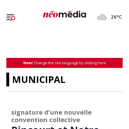
26°C
New!
Change the site language by clicking here
MUNICIPAL
signature d’une nouvelle
convention collective