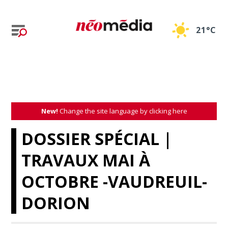
21°C
New!
Change the site language by clicking here
DOSSIER SPÉCIAL |
TRAVAUX MAI À
OCTOBRE -VAUDREUIL-
DORION