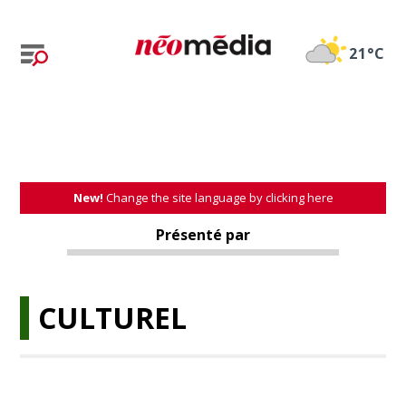
21°C
New!
Change the site language by clicking here
Présenté par
CULTUREL