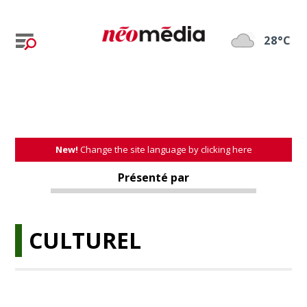
28°C
New!
Change the site language by clicking here
Présenté par
CULTUREL