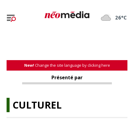
26°C
New!
Change the site language by clicking here
Présenté par
CULTUREL