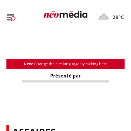
29°C
New!
Change the site language by clicking here
Présenté par