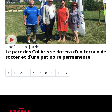
2 août 2018 | 07h00
Le parc des Colibris se dotera d’un terrain de
soccer et d’une patinoire permanente
«
1
2
...
6
7
8
9
10
»