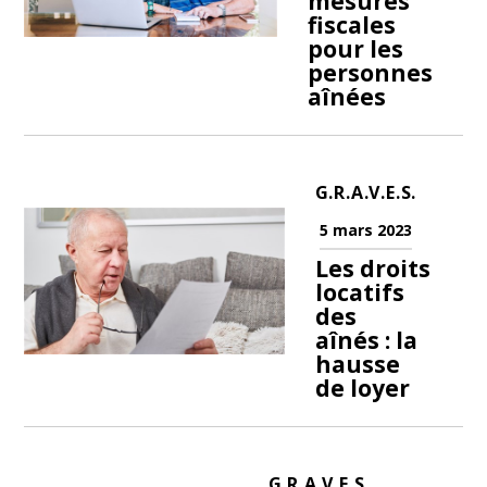
mesures
fiscales
pour les
personnes
aînées
G.R.A.V.E.S.
5 mars 2023
Les droits
locatifs
des
aînés : la
hausse
de loyer
G.R.A.V.E.S.