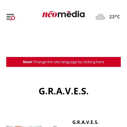
23°C
New!
Change the site language by clicking here
G.R.A.V.E.S.
G.R.A.V.E.S.