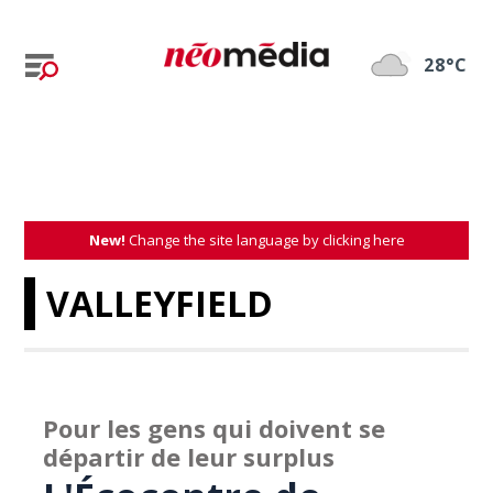
28°C
New!
Change the site language by clicking here
VALLEYFIELD
Pour les gens qui doivent se
départir de leur surplus