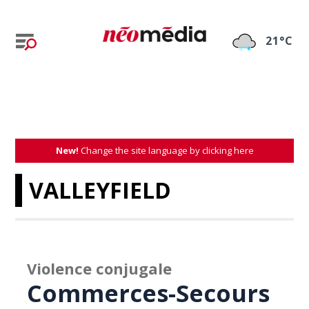
21°C
New!
Change the site language by clicking here
VALLEYFIELD
Violence conjugale
Commerces-Secours