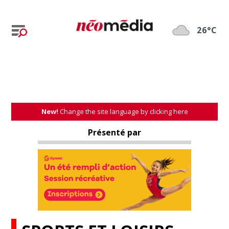
26°C
New!
Change the site language by clicking here
Présenté par