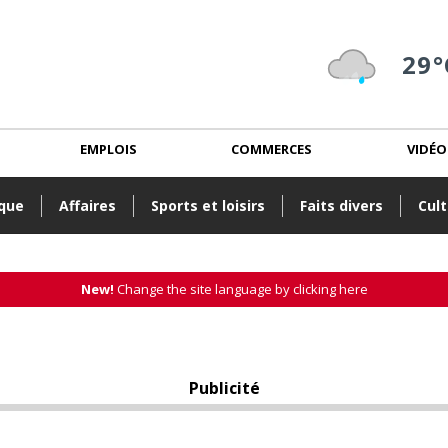
29°
EMPLOIS
COMMERCES
VIDÉO
ique
Affaires
Sports et loisirs
Faits divers
Cult
New!
Change the site language by clicking here
Publicité