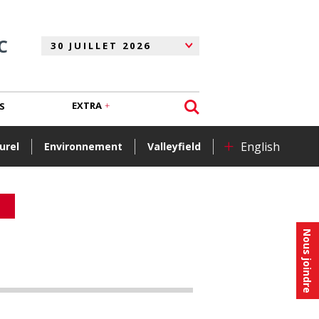
C
EXTRA
S
+
English
urel
Environnement
Valleyfield
Nous joindre