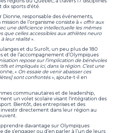
les régions du Québec, à travers 17 disciplines
t dix sports d'été.
er Dionne, responsable des événements,
 mission de l’organisme consiste à «
offrir aux
vec une déficience intellectuelle les mêmes
es que celles accessibles aux athlètes neuro
 leur réalité
».
ulanges et du Suroît, un peu plus de 180
ces et de l’accompagnement d’Olympiques
isation repose sur l’implication de bénévoles
ifs et impliqués ici, dans la région. C’est une
ionne, «
On essaie de venir abaisser ces
lètes] sont confrontés
», ajoute-t-il en
mmes communautaires et de leadership,
ent un volet scolaire visant l'intégration des
port. Bientôt, des entreprises et des
nvestir directement dans leur région au
rouvent.
n apprendre davantage sur Olympiques
 de s’engager ou d’en parler à l’un de leurs