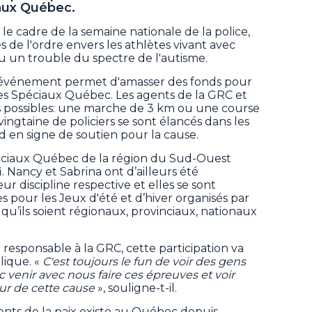
iaux Québec.
ns le cadre de la semaine nationale de la police,
s de l'ordre envers les athlètes vivant avec
ou un trouble du spectre de l'autisme.
, l'événement permet d'amasser des fonds pour
es Spéciaux Québec. Les agents de la GRC et
s possibles: une marche de 3 km ou une course
ingtaine de policiers se sont élancés dans les
d en signe de soutien pour la cause.
ciaux Québec de la région du Sud-Ouest
. Nancy et Sabrina ont d’ailleurs été
ur discipline respective et elles se sont
es pour les Jeux d'été et d’hiver organisés par
’ils soient régionaux, provinciaux, nationaux
 responsable à la GRC, cette participation va
lique. «
C'est toujours le fun de voir des gens
enir avec nous faire ces épreuves et voir
our de cette cause
», souligne-t-il.
nts de la paix existe au Québec depuis