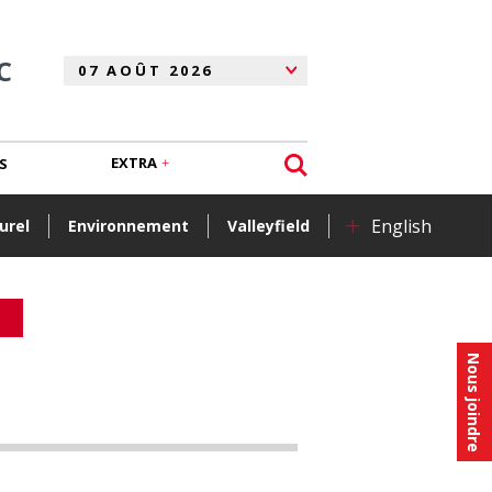
C
EXTRA
S
+
English
urel
Environnement
Valleyfield
Nous joindre