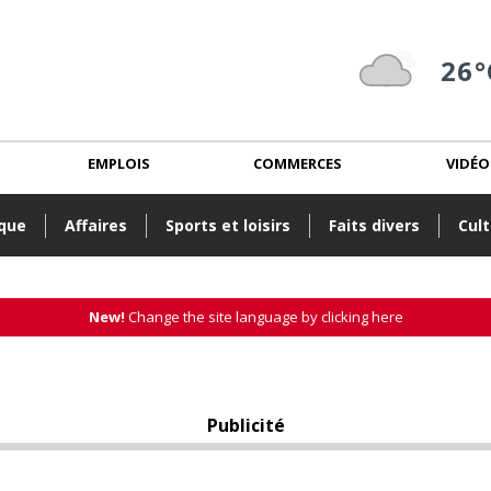
26°
EMPLOIS
COMMERCES
VIDÉO
ique
Affaires
Sports et loisirs
Faits divers
Cult
New!
Change the site language by clicking here
Publicité