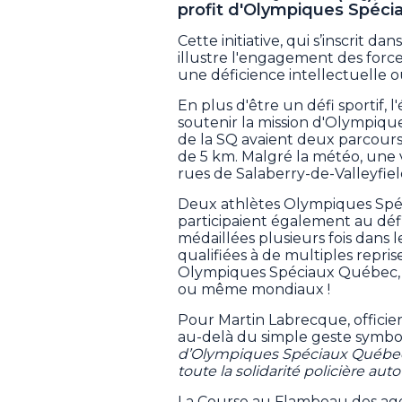
profit d'Olympiques Spéc
Cette initiative, qui s’inscrit da
illustre l'engagement des force
une déficience intellectuelle 
En plus d'être un défi sportif
soutenir la mission d'Olympiqu
de la SQ avaient deux parcour
de 5 km. Malgré la météo, une v
rues de Salaberry-de-Valleyfiel
Deux athlètes Olympiques Spé
participaient également au défi
médaillées plusieurs fois dans le
qualifiées à de multiples repris
Olympiques Spéciaux Québec, qu
ou même mondiaux !
Pour Martin Labrecque, officier
au-delà du simple geste symbo
d’Olympiques Spéciaux Québec v
toute la solidarité policière aut
La Course au Flambeau des age