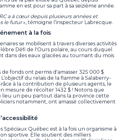
flamme en est pour sa part à sa seizième année.
GRC a à cœur depuis plusieurs années et
 le futur
», témoigne l’inspecteur Labrecque.
vénement à la fois
naires se mobilisent à travers diverses activités
élèbre Défi de l'Ours polaire, au cours duquel
nt dans des eaux glacées au tournant du mois
es de fonds ont permis d'amasser 325 000 $
 L’objectif du relais de la flamme à Salaberry-
Grâce à la contribution de plusieurs agents, le
n mesure de récolter 1432 $ ! Notons que
u lieu un peu partout dans la province cette
oliciers notamment, ont amassé collectivement
l’accessibilité
es Spéciaux Québec est à la fois un organisme à
on sportive. Elle soutient des milliers