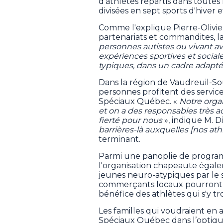
d'athlètes répartis dans toutes 
divisées en sept sports d'hiver e
Comme l'explique Pierre-Olivi
partenariats et commandites, la
personnes autistes ou vivant a
expériences sportives et social
typiques, dans un cadre adapté à
Dans la région de Vaudreuil-So
personnes profitent des servi
Spéciaux Québec. «
Notre organ
et on a des responsables très act
fierté pour nous
», indique M. D
barrières-là auxquelles [nos ath
terminant.
Parmi une panoplie de progra
l'organisation chapeaute égalem
jeunes neuro-atypiques par le s
commerçants locaux pourront i
bénéfice des athlètes qui s'y t
Les familles qui voudraient e
Spéciaux Québec dans l’optique