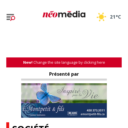
21°C
New!
Change the site language by clicking here
Présenté par