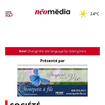
24°C
New!
Change the site language by clicking here
Présenté par