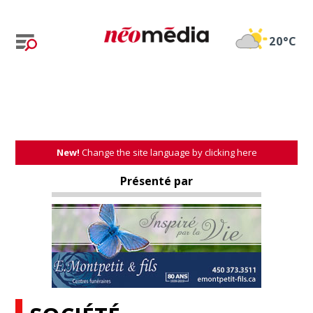
20°C
New!
Change the site language by clicking here
Présenté par