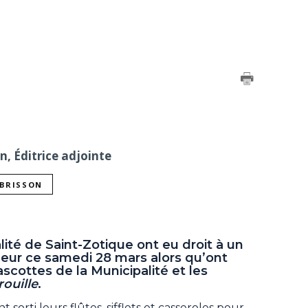
on, Éditrice adjointe
 BRISSON
lité de Saint-Zotique ont eu droit à un
eur ce samedi 28 mars alors qu’ont
ascottes de la Municipalité et les
rouille
.
 sorti leurs flûtes, sifflets et casseroles pour