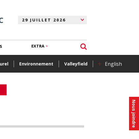
C
EXTRA
S
+
English
urel
Environnement
Valleyfield
Nous joindre