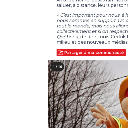
saluer, à distance, leurs perso
« C’est important pour nous, à 
nous sommes en support. On com
tout le monde, mais nous allons n
collectivement et si on respe
Québec »
, de dire Louis-Cédri
milieu et des nouveaux médias, 
Partager à ma communauté
1 / 10