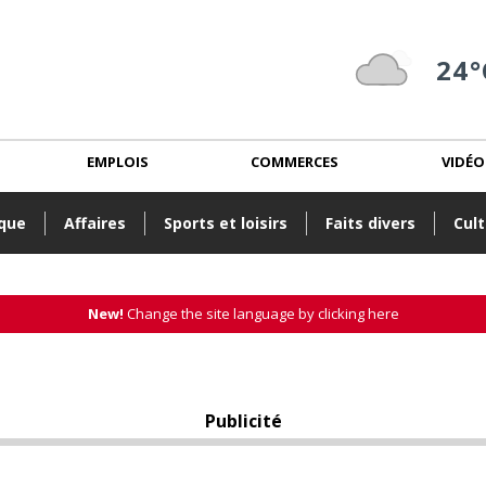
24°
EMPLOIS
COMMERCES
VIDÉO
ique
Affaires
Sports et loisirs
Faits divers
Cult
New!
Change the site language by clicking here
Publicité