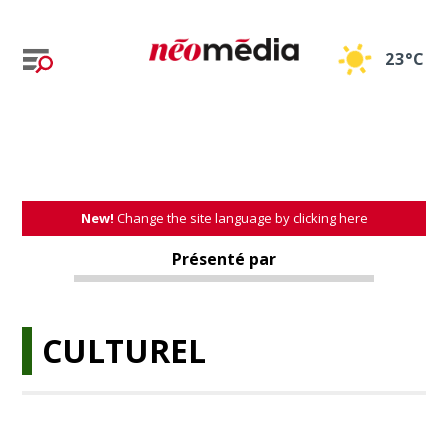
23°C
New!
Change the site language by clicking here
Présenté par
CULTUREL