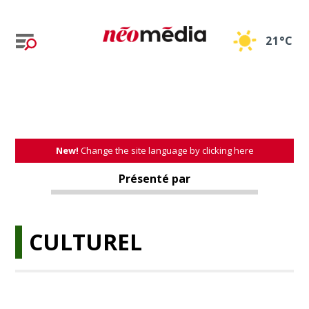
21°C
New!
Change the site language by clicking here
Présenté par
CULTUREL