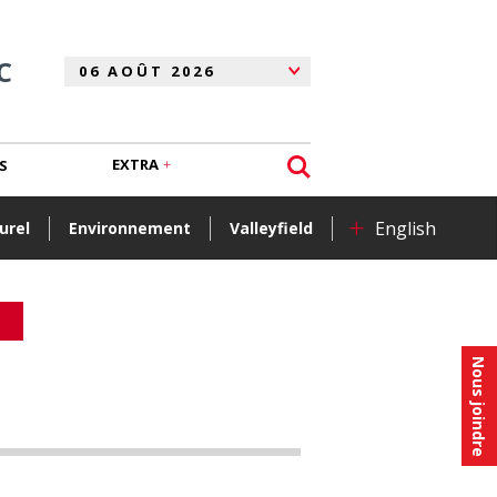
C
EXTRA
S
+
English
urel
Environnement
Valleyfield
Nous joindre