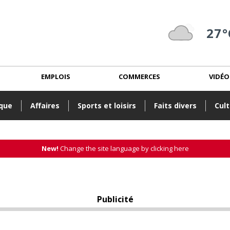
27°
EMPLOIS
COMMERCES
VIDÉO
ique
Affaires
Sports et loisirs
Faits divers
Cult
New!
Change the site language by clicking here
Publicité