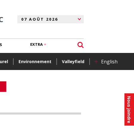
C
EXTRA
S
+
English
urel
Environnement
Valleyfield
Nous joindre