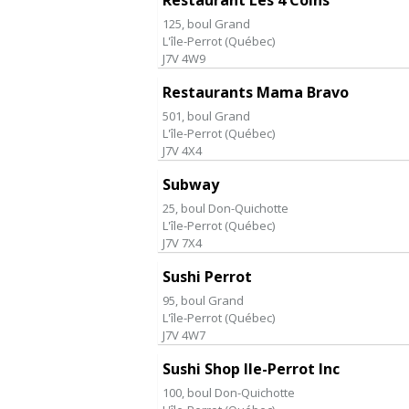
Restaurant Les 4 Coins
125, boul Grand
L'île-Perrot
(
Québec
)
J7V 4W9
Restaurants Mama Bravo
501, boul Grand
L'île-Perrot
(
Québec
)
J7V 4X4
Subway
25, boul Don-Quichotte
L'île-Perrot
(
Québec
)
J7V 7X4
Sushi Perrot
95, boul Grand
L'île-Perrot
(
Québec
)
J7V 4W7
Sushi Shop Ile-Perrot Inc
100, boul Don-Quichotte