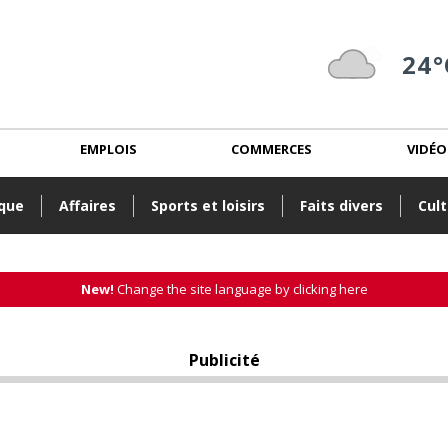
24°
EMPLOIS
COMMERCES
VIDÉO
ique
Affaires
Sports et loisirs
Faits divers
Cult
New!
Change the site language by clicking here
Publicité