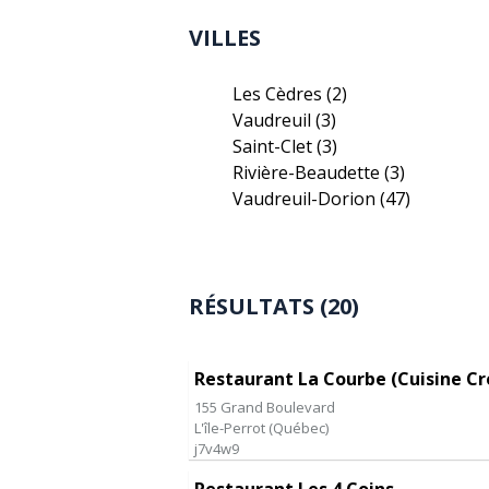
VILLES
Les Cèdres
(2)
Vaudreuil
(3)
Saint-Clet
(3)
Rivière-Beaudette
(3)
Vaudreuil-Dorion
(47)
RÉSULTATS (20)
Restaurant La Courbe (Cuisine Cr
155 Grand Boulevard
L'île-Perrot
(
Québec
)
j7v4w9