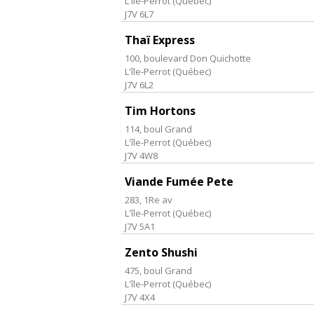
L'île-Perrot
(
Québec
)
J7V 6L7
Thaï Express
100, boulevard Don Quichotte
L'île-Perrot
(
Québec
)
J7V 6L2
Tim Hortons
114, boul Grand
L'île-Perrot
(
Québec
)
J7V 4W8
Viande Fumée Pete
283, 1Re av
L'île-Perrot
(
Québec
)
J7V 5A1
Zento Shushi
475, boul Grand
L'île-Perrot
(
Québec
)
J7V 4X4