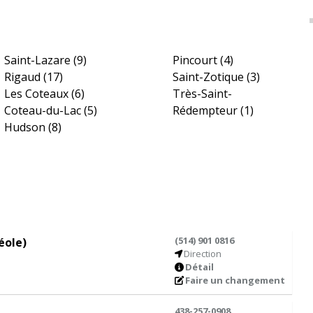
Saint-Lazare
(9)
Pincourt
(4)
Rigaud
(17)
Saint-Zotique
(3)
Les Coteaux
(6)
Très-Saint-
Coteau-du-Lac
(5)
Rédempteur
(1)
Hudson
(8)
(514) 901 0816
éole)
Direction
Détail
Faire un changement
438-257-0908