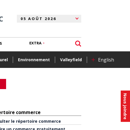
C
EXTRA
S
+
English
urel
Environnement
Valleyfield
Nous joindre
ertoire commerce
ulter le répertoire commerce
rire un commerce gratuitement