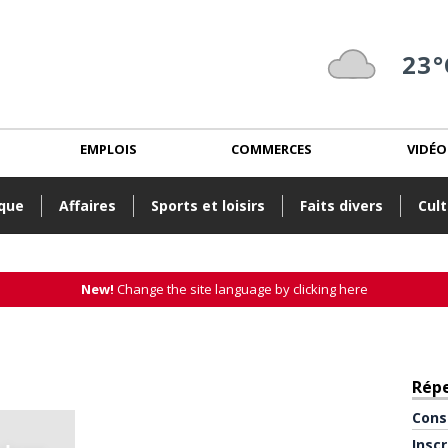
23°
EMPLOIS
COMMERCES
VIDÉO
ique
Affaires
Sports et loisirs
Faits divers
Cult
New!
Change the site language by clicking here
Rép
Cons
Insc