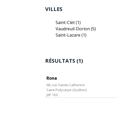
VILLES
Saint-Clet
(1)
Vaudreuil-Dorion
(5)
Saint-Lazare
(1)
RÉSULTATS (1)
Rona
68, rue Sainte-Catherine
Saint-Polycarpe
(
Québec
)
J0P 1X0