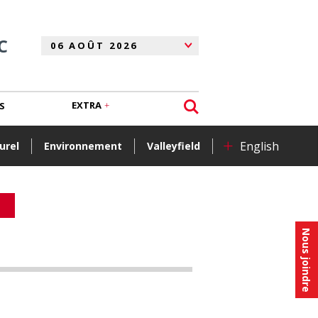
C
EXTRA
S
+
English
urel
Environnement
Valleyfield
Nous joindre