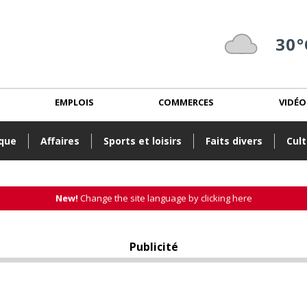
30°
EMPLOIS
COMMERCES
VIDÉO
ique
Affaires
Sports et loisirs
Faits divers
Cult
New!
Change the site language by clicking here
Publicité