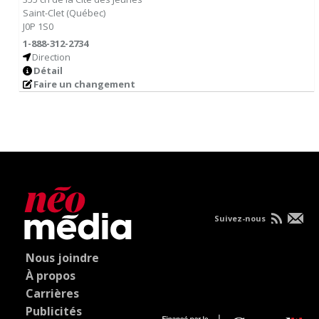
Saint-Clet
(
Québec
)
J0P 1S0
1-888-312-2734
Direction
Détail
Faire un changement
Suivez-nous
Nous joindre
À propos
Carrières
Publicités